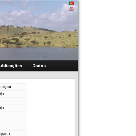
ublicações
Dados
ituição
eja
eja
eja/ICT