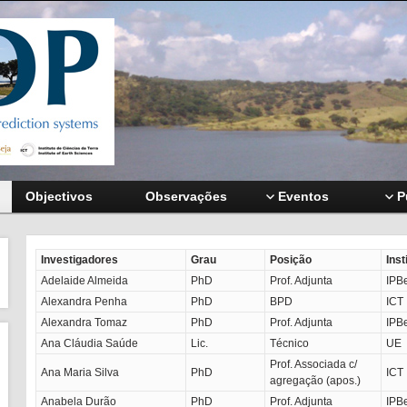
Objectivos
Observações
Eventos
P
Investigadores
Grau
Posição
Inst
Adelaide Almeida
PhD
Prof. Adjunta
IPB
Alexandra Penha
PhD
BPD
ICT
Alexandra Tomaz
PhD
Prof. Adjunta
IPB
Ana Cláudia Saúde
Lic.
Técnico
UE
Prof. Associada c/
Ana Maria Silva
PhD
ICT
agregação (apos.)
Anabela Durão
PhD
Prof. Adjunta
IPB