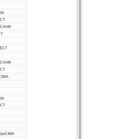
eja
ICT
ICAAM
CT
/ECT
ICAAM
ICT
CIMA
eja
ICT
eja/CIMA