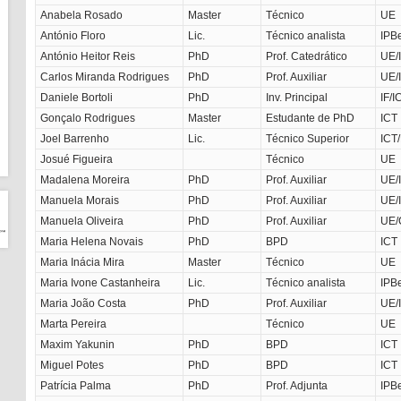
Anabela Rosado
Master
Técnico
UE
António Floro
Lic.
Técnico analista
IPB
António Heitor Reis
PhD
Prof. Catedrático
UE/
Carlos Miranda Rodrigues
PhD
Prof. Auxiliar
UE/
Daniele Bortoli
PhD
Inv. Principal
IF/I
Gonçalo Rodrigues
Master
Estudante de PhD
ICT
Joel Barrenho
Lic.
Técnico Superior
ICT
Josué Figueira
Técnico
UE
Madalena Moreira
PhD
Prof. Auxiliar
UE/
Manuela Morais
PhD
Prof. Auxiliar
UE/
Manuela Oliveira
PhD
Prof. Auxiliar
UE/
Maria Helena Novais
PhD
BPD
ICT
Maria Inácia Mira
Master
Técnico
UE
Maria Ivone Castanheira
Lic.
Técnico analista
IPB
Maria João Costa
PhD
Prof. Auxiliar
UE/
Marta Pereira
Técnico
UE
Maxim Yakunin
PhD
BPD
ICT
Miguel Potes
PhD
BPD
ICT
Patrícia Palma
PhD
Prof. Adjunta
IPB