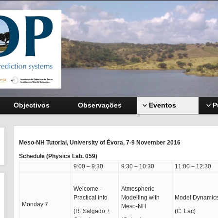
Objectivos
Observações
Eventos
P
Meso-NH Tutorial, University of Évora, 7-9 November 2016
Schedule (Physics Lab. 059)
9:00 – 9:30
9:30 – 10:30
11:00 – 12:30
Welcome –
Atmospheric
Practical info
Modelling with
Model Dynamic
Monday 7
Meso-NH
(R. Salgado +
(C. Lac)