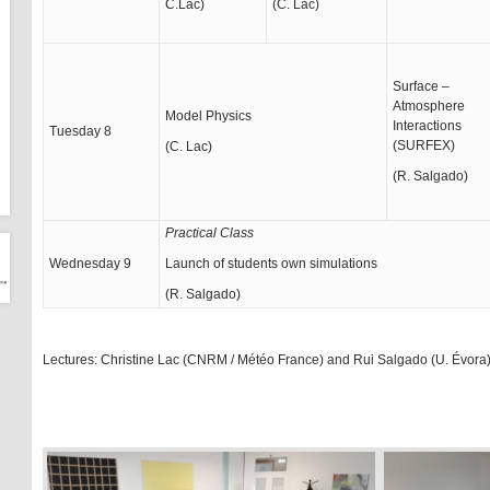
C.Lac)
(C. Lac)
Surface –
Atmosphere
Model Physics
Interactions
Tuesday 8
(SURFEX)
(C. Lac)
(R. Salgado)
Practical Class
Wednesday 9
Launch of students own simulations
(R. Salgado)
Lectures: Christine Lac (CNRM / Météo France) and Rui Salgado (U. Évora