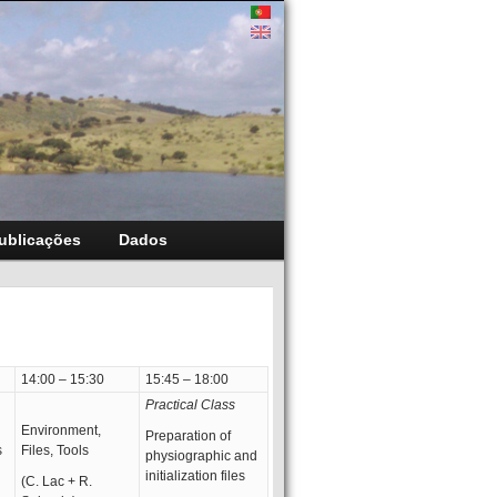
ublicações
Dados
14:00 – 15:30
15:45 – 18:00
Practical Class
Environment,
Preparation of
s
Files, Tools
physiographic and
initialization files
(C. Lac + R.