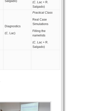
Salgado)
(C. Lac + R.
Salgado)
Practical Class
Real Case
Simulations
Diagnostics
Filling the
(C. Lac)
namelists
(C. Lac + R.
Salgado)
)