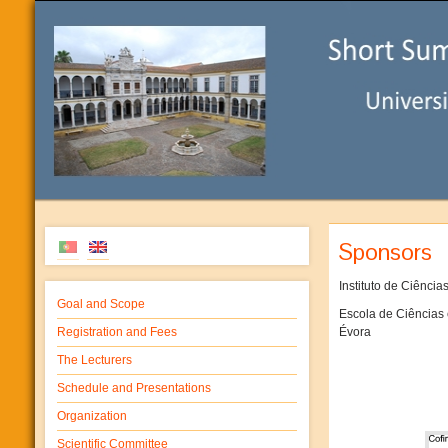
Sponsors
Instituto de Ciência
Goal and Scope
Escola de Ciências 
Registration and Fees
Évora
The Lecturers
Schedule and Presentations
Organization
Scientific Committee